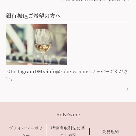
銀行振込ご希望の方へ
はInstagramDMか
info@robe-w.com
へメッセージくださ
い。
>
RoBEwine
プライバシーポリ
特定商取引法に基
会員規約
シー
づく表記